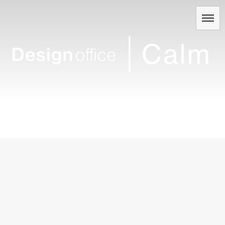
家づくり相談会
[%article_list_start%]
[!% if (image.url!="") { %]
[!% } %]
[%article_date_notime_wa%]
[%title%]
[%lead%]